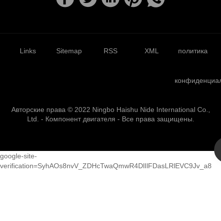
Links
Sitemap
RSS
XML
политика
конфиденциа
Авторские права © 2022 Ningbo Haishu Nide International Co.,
Ltd. - Компонент двигателя - Все права защищены.
google-site-
verification=SyhAOs8nvV_ZDHcTwaQmwR4DlIlFDasLRlEVC9Jv_a8