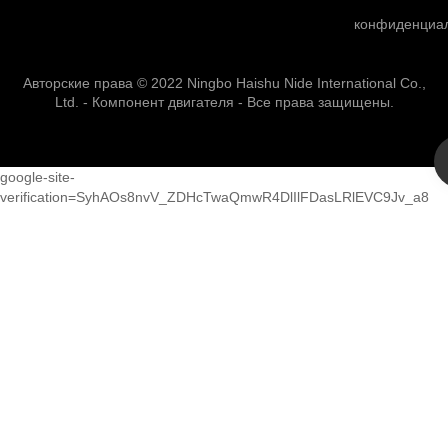
конфиденциа
Авторские права © 2022 Ningbo Haishu Nide International Co.,
Ltd. - Компонент двигателя - Все права защищены.
google-site-
verification=SyhAOs8nvV_ZDHcTwaQmwR4DlIlFDasLRlEVC9Jv_a8